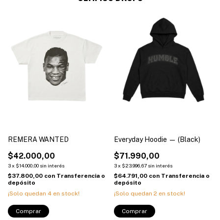
REMERA WANTED
Everyday Hoodie — (Black)
$42.000,00
$71.990,00
3
x
$14.000,00
sin interés
3
x
$23.996,67
sin interés
$37.800,00
con
Transferencia o
$64.791,00
con
Transferencia o
depósito
depósito
¡Solo quedan
4
en stock!
¡Solo quedan
2
en stock!
Comprar
Comprar