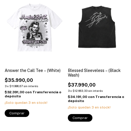
Answer the Call Tee – (White)
Blessed Sleeveless – (Black
Wash)
$35.990,00
$37.990,00
3
x
$11.996,67
sin interés
3
x
$12.663,33
sin interés
$32.391,00
con
Transferencia o
depósito
$34.191,00
con
Transferencia o
depósito
¡Solo quedan
3
en stock!
¡Solo quedan
3
en stock!
Comprar
Comprar